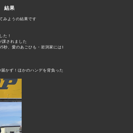
 結果
ってみようの結果です
した！
が課されました
分45秒、愛のあごひも・岩渕家には1
8秒届かず！ほかのハンデを背負った