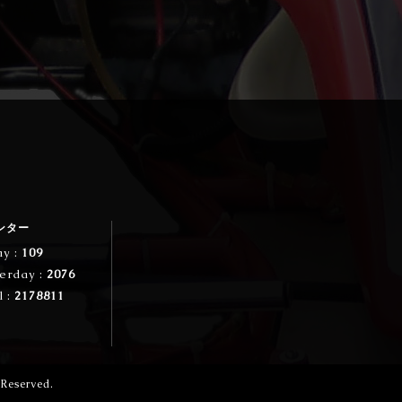
ンター
ay :
109
erday :
2076
l :
2178811
s Reserved.