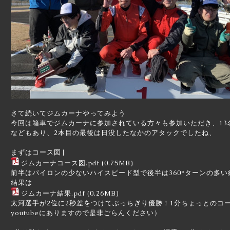
さて続いてジムカーナやってみよう
今回は箱車でジムカーナに参加されている方々も参加いただき、13
などもあり、2本目の最後は日没したなかのアタックでしたね、
まずはコース図↓
ジムカーナコース図.pdf
(0.75MB)
前半はパイロンの少ないハイスピード型で後半は360°ターンの多
結果は
ジムカーナ結果.pdf
(0.26MB)
太河選手が2位に2秒差をつけてぶっちぎり優勝！1分ちょっとのコ
youtubeにありますので是非ごらんください）