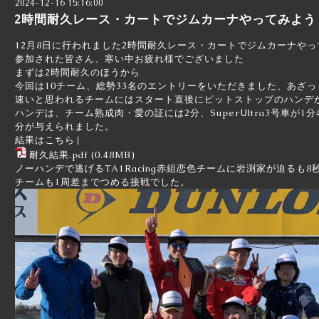
2024-12-16 15:16:00
2時間耐久レース・カートでジムカーナやってみよう
12月8日に行われました2時間耐久レース・カートでジムカーナや
参加された皆さん、寒い中お疲れ様でございました
まずは2時間耐久のほうから
今回は10チーム、総勢33名のエントリーをいただきました、あざっ
速いと思われるチームにはスタート直後にピットストップのハンデ
ハンデは、チーム熟成肉・愛の証には2分、SuperUltra3号車が1
分が与えられました。
結果はこちら↓
耐久結果.pdf
(0.48MB)
ノーハンデで逃げるTA1Racing赤組恋色チームに岩渕家が迫るも
チームも1周差までつめる接戦でした。