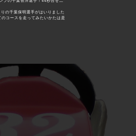
ンプの千葉智洋選手！44秒台を二
くりの千葉保明選手がはいりました
めてのコースを走ってみたいかたは是