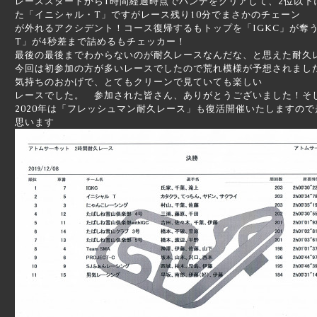
レーススタートから1時間経過時点でハンデをクリアして、2位以下
た「イニシャル・T」ですがレース残り10分でまさかのチェーン
が外れるアクシデント！コース復帰するもトップを「IGKC」が奪
T」が4秒差まで詰めるもチェッカー！
最後の最後までわからないのが耐久レースなんだな、と思えた耐久
今回は初参加の方が多いレースでしたので荒れ模様が予想されまし
気持ちのおかげで、とてもクリーンで見ていても楽しい
レースでした。 参加された皆さん、ありがとうございました！そ
2020年は「フレッシュマン耐久レース」も復活開催いたしますの
思います