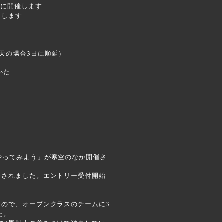
日に開催します
定します
天の場合3日に順延
）
かた
ナやってみよう」が寒空のなか開催さ
催されました。エントリー受付開始
たので、オープンクラスのチームに3
た。