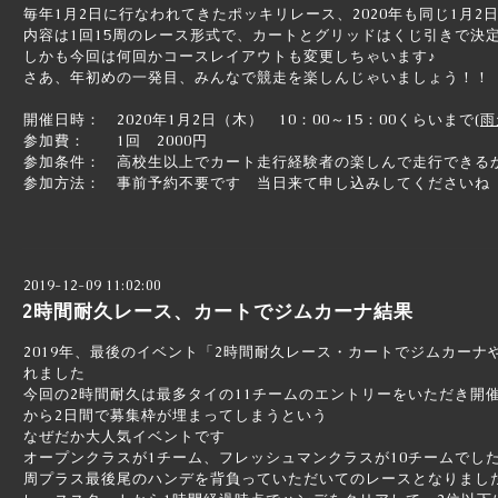
毎年1月2日に行なわれてきたポッキリレース、2020年も同じ1月2
内容は1回15周のレース形式で、カートとグリッドはくじ引きで決
しかも今回は何回かコースレイアウトも変更しちゃいます♪
さあ、年初めの一発目、みんなで競走を楽しんじゃいましょう！！
開催日時： 2020年1月2日（木） 10：00～15：00くらいまで(
雨
参加費： 1回 2000円
参加条件： 高校生以上でカート走行経験者の楽しんで走行できる
参加方法： 事前予約不要です 当日来て申し込みしてくださいね
2019-12-09 11:02:00
2時間耐久レース、カートでジムカーナ結果
2019年、最後のイベント「2時間耐久レース・カートでジムカー
れました
今回の2時間耐久は最多タイの11チームのエントリーをいただき開
から2日間で募集枠が埋まってしまうという
なぜだか大人気イベントです
オープンクラスが1チーム、フレッシュマンクラスが10チームでし
周プラス最後尾のハンデを背負っていただいてのレースとなりまし