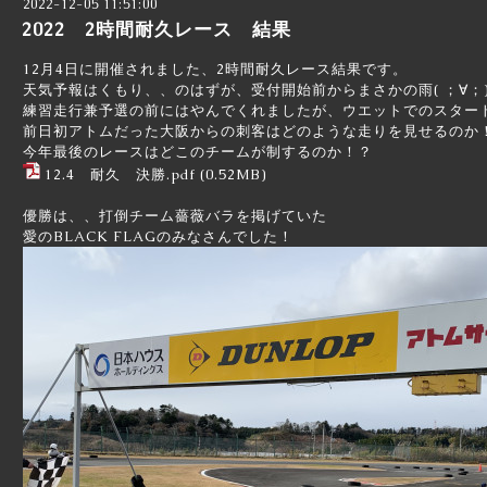
2022-12-05 11:51:00
2022 2時間耐久レース 結果
12月4日に開催されました、2時間耐久レース結果です。
天気予報はくもり、、のはずが、受付開始前からまさかの雨( ；∀；
練習走行兼予選の前にはやんでくれましたが、ウエットでのスター
前日初アトムだった大阪からの刺客はどのような走りを見せるのか
今年最後のレースはどこのチームが制するのか！？
12.4 耐久 決勝.pdf
(0.52MB)
優勝は、、打倒チーム薔薇バラを掲げていた
愛のBLACK FLAGのみなさんでした！