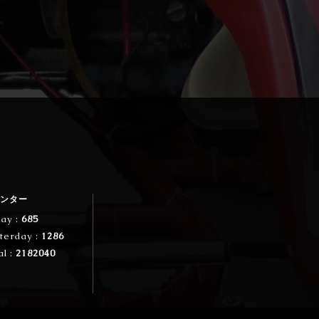
ンター
ay :
685
terday :
1286
al :
2182040