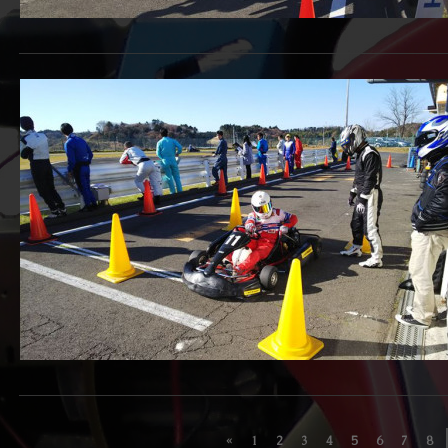
«
1
2
3
4
5
6
7
8