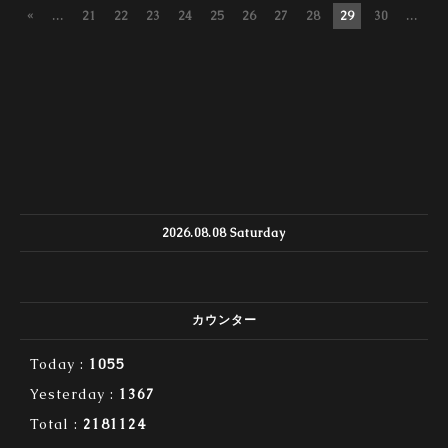
«
...
21
22
23
24
25
26
27
28
29
30
...
»
2026.08.08 Saturday
カウンター
Today :
1055
Yesterday :
1367
Total :
2181124