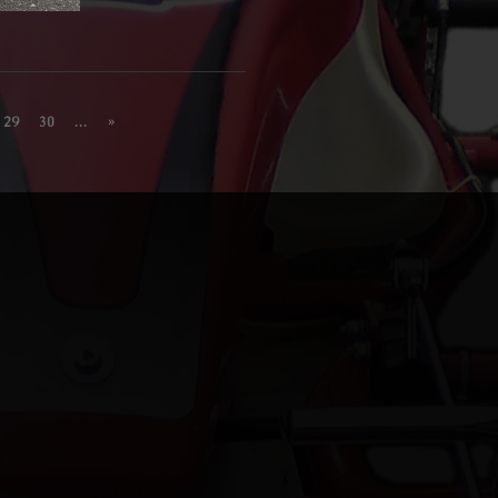
29
30
...
»