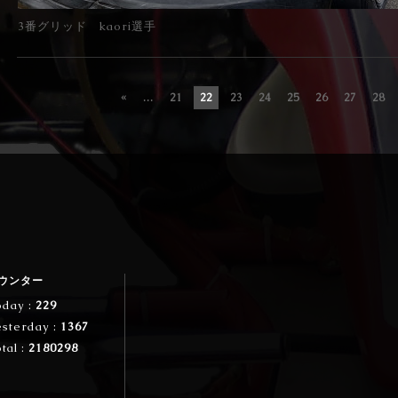
3番グリッド kaori選手
«
...
21
22
23
24
25
26
27
28
ウンター
oday :
229
esterday :
1367
tal :
2180298