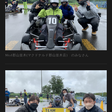
Mcd郡山並木(マクドナルド郡山並木店) のみなさん