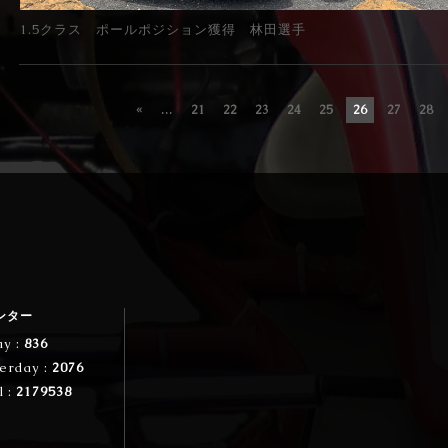
1.5クラス ポールポジション獲得 林田選手
«
...
21
22
23
24
25
26
27
28
ンター
ay :
836
erday :
2076
l :
2179538