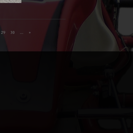
29
30
...
»