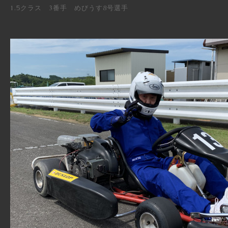
1.5クラス 3番手 めびうす8号選手