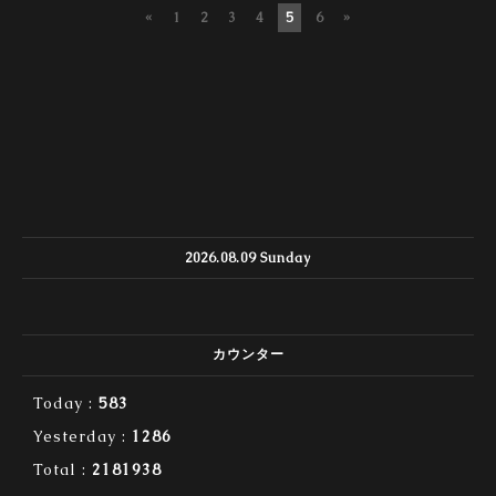
«
1
2
3
4
5
6
»
2026.08.09 Sunday
カウンター
Today :
583
Yesterday :
1286
Total :
2181938