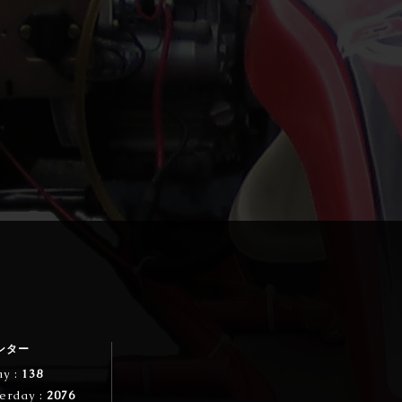
ンター
ay :
138
erday :
2076