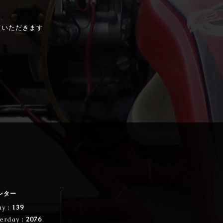
ていただきます
ンター
ay :
139
erday :
2076