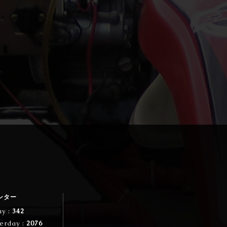
ンター
ay :
342
erday :
2076